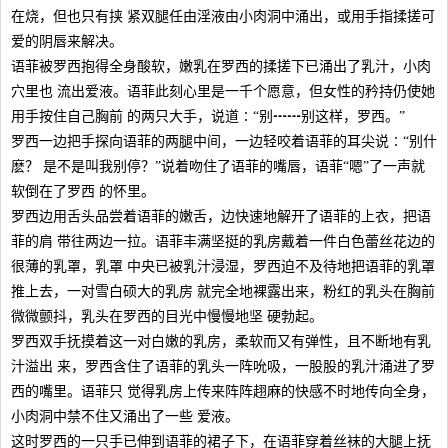
在烧，但也只有挟 紧双腿任由淫液由小肉洞中涌出，或用手指揉搓可
爱的阴唇来解决。
语菲被罗西抱得全身酸软，嫩乳在罗西的揉搓下已涌出了乳汁，小肉
穴里也 流出爱液。语菲此刻心里是一千个愿意，但女性的矜持仍使她
用手按住自己胸前 的两只大手，说道∶“别┅┅别这样，罗西。”
罗西一边把手探向语菲的两腿中间，一边轻咬着语菲的耳尖说∶“别什
麽？ 是不是叫我别停？”说着吻住了语菲的嘴唇，语菲“嗯”了一声就
软倒在了罗西 的怀里。
罗西边用舌头品尝着语菲的嫩舌，边快速地解开了语菲的上衣，把语
菲的肩 带往两边一拉。语菲丰满坚挺的乳房戴着一件白色蕾丝花边的
很薄的乳罩，乳罩 中央已被乳汁浸湿，罗西迫不及待地把语菲的乳罩
推上去，一对雪白硕大的乳房 就完全地裸露出来，粉红的乳头在胸前
微微颤抖，乳头在罗西的目光中慢慢地坚 硬勃起。
罗西双手抚摸着这一对白嫩的乳房，柔软而又有弹性，且不断地有乳
汁溢出 来，罗西含住了语菲的乳头一阵吮吸，一股股的乳汁涌进了罗
西的嘴里。语菲只 觉得乳房上传来阵阵趐麻的快感不时地传向全身，
小肉洞中禁不住又涌出了一些 爱液。
这时罗西的一只手已伸到语菲的裙子下，在语菲穿着丝袜的大腿上抚