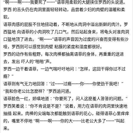
“啊┅┅啊┅┅我要死了┅┅”语菲用柔软的大腿挟住罗西的头说道。
罗西 的舌头仍在肉洞里面轻轻转动，品尝着少妇的肉壁的温暖和柔
软。
语菲肉感的屁股不住地扭动着，不断地从肉洞中溢出新鲜的肉汁。罗
西猛地 向语菲的小肉洞吹了几口气，然后站起身来，将龟头对准肉洞
口猛地顶了进去。 “啊┅┅”语菲的声音因为过度的兴奋而变得有些沙
哑，罗西则可以感觉到肉壁 粘膜的紧度和湿度都很好。
罗西的动作有些粗野，每次肉棒都抽离语菲的身体，再重重的送进
去，发出 吓人的“啪啪”声。
罗西一边干着语菲，一边气喘吁吁地问∶“怎样，这回干得你过不过
瘾？”
语菲则有气无力地回答∶“过┅┅过瘾┅┅你┅┅你使劲干我吧！”
“我和你老公比怎麽样？”罗西追问道。
语菲脸色一红，娇嗔地道∶“你要死了，问人这麽羞人答答的问题。”
罗西笑着说∶“你不肯说是不是？”说着，用力在语菲的肉洞里快速地
抽插 起来。肉棒的尖端每次都能触到语菲的花心，碰得语菲心里痒痒
的，嘴里不停地 “啊┅┅啊┅┅你的大┅┅比老公大多了┅┅”叫起
来。