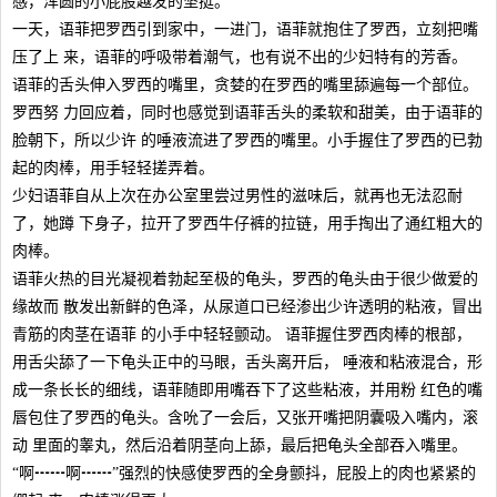
感，浑圆的小屁股越发的坚挺。
一天，语菲把罗西引到家中，一进门，语菲就抱住了罗西，立刻把嘴
压了上 来，语菲的呼吸带着潮气，也有说不出的少妇特有的芳香。
语菲的舌头伸入罗西的嘴里，贪婪的在罗西的嘴里舔遍每一个部位。
罗西努 力回应着，同时也感觉到语菲舌头的柔软和甜美，由于语菲的
脸朝下，所以少许 的唾液流进了罗西的嘴里。小手握住了罗西的已勃
起的肉棒，用手轻轻搓弄着。
少妇语菲自从上次在办公室里尝过男性的滋味后，就再也无法忍耐
了，她蹲 下身子，拉开了罗西牛仔裤的拉链，用手掏出了通红粗大的
肉棒。
语菲火热的目光凝视着勃起至极的龟头，罗西的龟头由于很少做爱的
缘故而 散发出新鲜的色泽，从尿道口已经渗出少许透明的粘液，冒出
青筋的肉茎在语菲 的小手中轻轻颤动。 语菲握住罗西肉棒的根部，
用舌尖舔了一下龟头正中的马眼，舌头离开后， 唾液和粘液混合，形
成一条长长的细线，语菲随即用嘴吞下了这些粘液，并用粉 红色的嘴
唇包住了罗西的龟头。含吮了一会后，又张开嘴把阴囊吸入嘴内，滚
动 里面的睾丸，然后沿着阴茎向上舔，最后把龟头全部吞入嘴里。
“啊┅┅啊┅┅”强烈的快感使罗西的全身颤抖，屁股上的肉也紧紧的