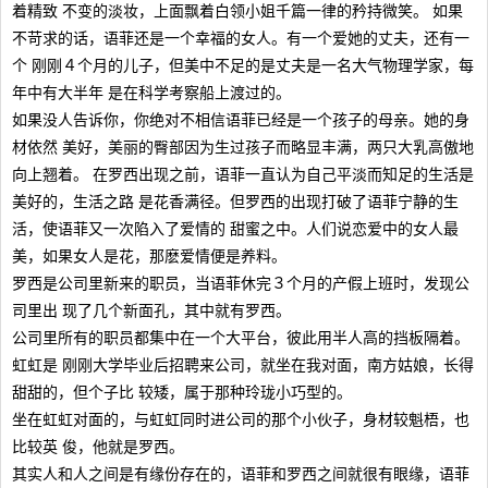
着精致 不变的淡妆，上面飘着白领小姐千篇一律的矜持微笑。 如果
不苛求的话，语菲还是一个幸福的女人。有一个爱她的丈夫，还有一
个 刚刚４个月的儿子，但美中不足的是丈夫是一名大气物理学家，每
年中有大半年 是在科学考察船上渡过的。
如果没人告诉你，你绝对不相信语菲已经是一个孩子的母亲。她的身
材依然 美好，美丽的臀部因为生过孩子而略显丰满，两只大乳高傲地
向上翘着。 在罗西出现之前，语菲一直认为自己平淡而知足的生活是
美好的，生活之路 是花香满径。但罗西的出现打破了语菲宁静的生
活，使语菲又一次陷入了爱情的 甜蜜之中。人们说恋爱中的女人最
美，如果女人是花，那麽爱情便是养料。
罗西是公司里新来的职员，当语菲休完３个月的产假上班时，发现公
司里出 现了几个新面孔，其中就有罗西。
公司里所有的职员都集中在一个大平台，彼此用半人高的挡板隔着。
虹虹是 刚刚大学毕业后招聘来公司，就坐在我对面，南方姑娘，长得
甜甜的，但个子比 较矮，属于那种玲珑小巧型的。
坐在虹虹对面的，与虹虹同时进公司的那个小伙子，身材较魁梧，也
比较英 俊，他就是罗西。
其实人和人之间是有缘份存在的，语菲和罗西之间就很有眼缘，语菲