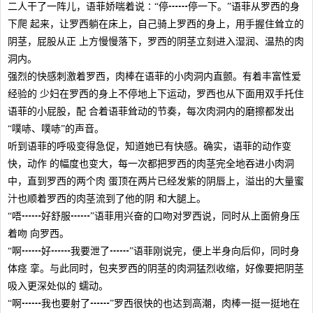
二人干了一阵儿，语菲娇喘着说∶“停┅┅停一下。”语菲从罗西的身
下爬 起来，让罗西躺在床上，自己骑上罗西的身上，用手握住耸立的
阴茎，屁股从正 上方慢慢落下，罗西的阴茎立刻进入湿润、温热的肉
洞内。
强烈的快感刺激着罗西，肉棒在语菲的小肉洞内直颤。有着丰富性爱
经验的 少妇在罗西的身上不停地上下运动，罗西也从下面用双手托住
语菲的小屁股，配 合着语菲耸动的节奏，每次肉洞内的磨擦都发出
“噗哧、噗哧”的声音。
听到语菲的呼吸变得急促，知道她已有快感。确实，语菲的动作变
快，动作 的幅度也变大，每一次都把罗西的肉茎完全地吞进小肉洞
中，直到罗西的两个肉 蛋顶在两片已经发紫的阴唇上，溢出的大量蜜
汁也顺着罗西的肉茎流到了他的阴 和大腿上。
“唔┅┅好舒服┅┅”语菲用兴奋的口吻对罗西说，同时从上面俯身压
着吻 向罗西。
“啊┅┅好┅┅我要泄了┅┅”语菲刚说完，便上半身向后仰，同时身
体痉 挛。与此同时，包夹罗西的阴茎的肉洞猛烈收缩，好像要把阴茎
吸入更深处似的 蠕动。
“啊┅┅我也要射了┅┅”罗西很快的也达到高潮，肉棒一挺一挺地在