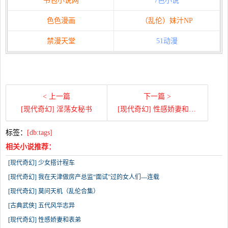
书包小说网
7色小说
色色漫画
（乱伦）妹汁NP
禁漫天堂
51动漫
< 上一篇
下一篇 >
[现代奇幻] 淫荡女秘书
[现代奇幻] 性感娇妻和表弟
标签：
[db:tags]
相关小说推荐：
[现代奇幻] 少女搭计程车
[现代奇幻] 我在天津做房产总监“面试”过的女人们---连载
[现代奇幻] 莫问天机（乱伦合集）
[古典武侠] 五代风华志异
[现代奇幻] 性感娇妻和表弟