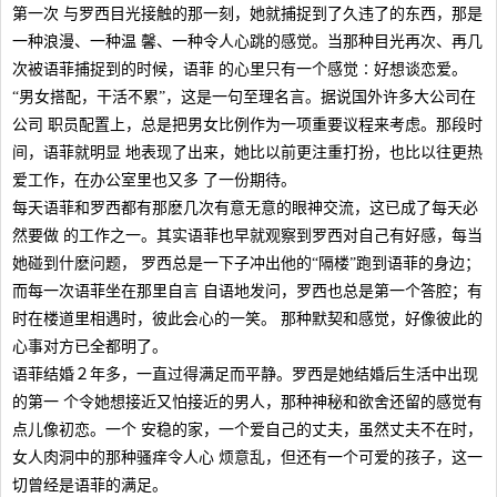
第一次 与罗西目光接触的那一刻，她就捕捉到了久违了的东西，那是
一种浪漫、一种温 馨、一种令人心跳的感觉。当那种目光再次、再几
次被语菲捕捉到的时候，语菲 的心里只有一个感觉∶好想谈恋爱。
“男女搭配，干活不累”，这是一句至理名言。据说国外许多大公司在
公司 职员配置上，总是把男女比例作为一项重要议程来考虑。那段时
间，语菲就明显 地表现了出来，她比以前更注重打扮，也比以往更热
爱工作，在办公室里也又多 了一份期待。
每天语菲和罗西都有那麽几次有意无意的眼神交流，这已成了每天必
然要做 的工作之一。其实语菲也早就观察到罗西对自己有好感，每当
她碰到什麽问题， 罗西总是一下子冲出他的“隔楼”跑到语菲的身边；
而每一次语菲坐在那里自言 自语地发问，罗西也总是第一个答腔；有
时在楼道里相遇时，彼此会心的一笑。 那种默契和感觉，好像彼此的
心事对方已全都明了。
语菲结婚２年多，一直过得满足而平静。罗西是她结婚后生活中出现
的第一 个令她想接近又怕接近的男人，那种神秘和欲舍还留的感觉有
点儿像初恋。一个 安稳的家，一个爱自己的丈夫，虽然丈夫不在时，
女人肉洞中的那种骚痒令人心 烦意乱，但还有一个可爱的孩子，这一
切曾经是语菲的满足。