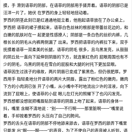
摸，手 滑到语菲的阴部，在语菲的阴部用手搓弄着。语菲的阴部已是
汪洋一片了，她伏 在罗西的身上轻轻地扭动着。
罗西的阴茎此刻已是红通通地挺立着，他抱起语菲放在了办公桌上，
罗西把 语菲的裙子撩起来，语菲白色丝袜的根部是带蕾丝花边的，和
白嫩的肌肤衬在一 起更是性感撩人；阴部是一条白色的丝织内裤，几
根长长的阴毛从内裤两侧漏了 出来。罗西把语菲的内裤拉下来，双手
抚摸着语菲一双柔美的长腿，语菲的阴毛 很多，且乌黑发亮，从鼓鼓
的阴丘处一直向下延伸到阴唇的下方，就连紫红色的 屁眼周围也有不
少的阴毛，乌黑的阴毛在雪白的屁股和大腿的衬托下更加显眼。
语菲因生过孩子的缘故，两片阴唇已变成了紫黑色，但仍很肥厚。罗
西用手 指轻柔地分开语菲的两片大阴唇，露出了粉红色的嫩肉，嫩肉
下方的小肉洞已张 开了小嘴，从小嘴中不时地流出少许的淫液，向下
流到了屁眼上，使语菲的小屁 眼儿在灯光的照耀下了也闪闪发亮。
罗西想都没想就把嘴唇贴到语菲的阴唇上吻了起来，语菲的身体一
抖，嘴里 含糊不清地说∶“别┅┅不行啊┅┅那里脏啊┅┅”嘴里说
着，手却按着罗西的 头压向了自己的胯间。
罗西的舌头在语菲的阴部不停地舔来舔去，语菲在罗西的舔弄下嘴里
只能发 出“啊┅┅啊┅┅”的声音，为了不使自己的声音被人听到，语