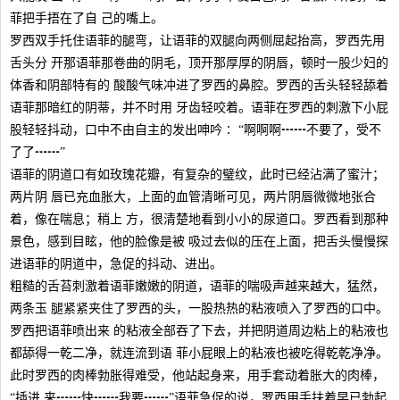
菲把手捂在了自 己的嘴上。
罗西双手托住语菲的腿弯，让语菲的双腿向两侧屈起抬高，罗西先用
舌头分 开那语菲那卷曲的阴毛，顶开那厚厚的阴唇，顿时一股少妇的
体香和阴部特有的 酸酸气味冲进了罗西的鼻腔。罗西的舌头轻轻舔着
语菲那暗红的阴蒂，并不时用 牙齿轻咬着。语菲在罗西的刺激下小屁
股轻轻抖动，口中不由自主的发出呻吟∶ “啊啊啊┅┅不要了，受不
了了┅┅”
语菲的阴道口有如玫瑰花瓣，有复杂的璧纹，此时已经沾满了蜜汁；
两片阴 唇已充血胀大，上面的血管清晰可见，两片阴唇微微地张合
着，像在喘息；稍上 方，很清楚地看到小小的尿道口。罗西看到那种
景色，感到目眩，他的脸像是被 吸过去似的压在上面，把舌头慢慢探
进语菲的阴道中，急促的抖动、进出。
粗糙的舌苔刺激着语菲嫩嫩的阴道，语菲的喘吸声越来越大，猛然，
两条玉 腿紧紧夹住了罗西的头，一股热热的粘液喷入了罗西的口中。
罗西把语菲喷出来 的粘液全部吞了下去，并把阴道周边粘上的粘液也
都舔得一乾二净，就连流到语 菲小屁眼上的粘液也被吃得乾乾净净。
此时罗西的肉棒勃胀得难受，他站起身来，用手套动着胀大的肉棒，
“插进 来┅┅快┅┅我要┅┅”语菲急促的说，罗西用手扶着早已勃起