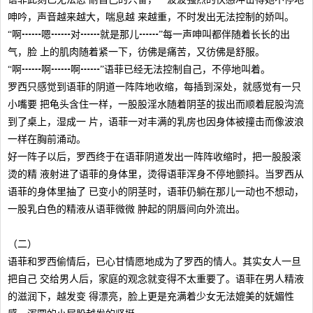
呻吟，声音越来越大，喘息越 来越重，不时发出无法控制的娇叫。
“啊┅┅嗯┅┅对┅┅就是那儿┅┅”每一声呻叫都伴随着长长的出
气，脸 上的肌肉随着紧一下，彷佛是痛苦，又彷佛是舒服。
“啊┅┅啊┅┅啊┅┅”语菲已经无法控制自己，不停地叫着。
罗西只感觉到语菲的阴道一阵阵地收缩，每插到深处，就感觉有一只
小嘴要 把龟头含住一样，一股股淫水随着阴茎的拔出而顺着屁股沟流
到了桌上，湿成一 片，语菲一对丰满的乳房也因身体被撞击而像波浪
一样在胸前涌动。
好一阵子以后，罗西终于在语菲阴道发出一阵阵收缩时，把一股股滚
烫的精 液射进了语菲的身体里，烫得语菲浑身不停地颤抖。当罗西从
语菲的身体里抽了 已变小的阴茎时，语菲仍躺在那儿一动也不想动，
一股乳白色的精液从语菲微微 肿起的阴唇间向外流出。
（二）
语菲和罗西偷情后，已心甘情愿地成为了罗西的情人。其实女人一旦
把自己 交给男人后，家庭的观念就变得不太重要了。语菲在男人精液
的滋润下，越发变 得漂亮，脸上更是充满着少女无法媲美的妩媚性