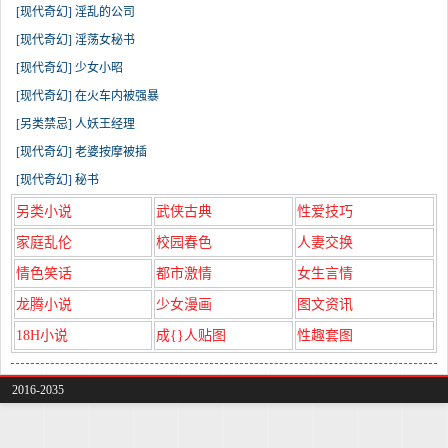
[现代奇幻] 淫乱的公司
[现代奇幻] 淫荡女秘书
[现代奇幻] 少女小昭
[现代奇幻] 在火车内被强暴
[另类禁忌] 人妖王经理
[现代奇幻] 老婆按摩被插
[现代奇幻] 秘书
另类小说
武侠古典
性爱技巧
家庭乱伦
校园春色
人妻交换
情色笑话
都市激情
女生言情
龙腾小说
少女漫画
图文资讯
18H小说
成{}人贴图
性趣套图
2016-2035