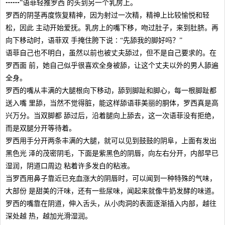
┅┅”语菲轻推罗西 的头到另一个乳房上。
罗西的阴茎再度恢复精神，因为射过一次精，精神上比较愉悦和轻
松，因此 主动开始爱抚。乳房上的嘴下移，吻过肚子，来到肚脐。再
向下移动时，语菲双 手掩住胯下说∶“先舔我的脚好吗？”
语菲自己也不明白，虽然以前也被丈夫舔过，但不是自己要求的。在
罗西面 前，她自己似乎很喜欢全身被舔，让这个丈夫以外的男人舔遍
全身。
罗西的嘴从丰满的大腿根向下移动，舔到脚趾和脚心，每一根脚趾都
送入嘴 里舔，当然不觉得脏，能这样舔语菲美丽的胴体，罗西真是高
兴万分。当双脚都 舔过后，沿着腿向上舔去，这一次语菲没有拒绝，
而是双腿分开等待着。
罗西用手分开两条丰满的大腿，就可以见到鼓鼓的阴阜，上面有发出
黑色光 泽的茂密阴毛，下面是紫黑色的阴唇，向左右分开，内部早已
湿润，阴道口周边 粘着许多发白的粘液。
当罗西用鼻子靠近已充血涨大的阴唇时，可以闻到一种特殊的气味，
大部份 是甜美的汗味，还有一些尿味，闻起来就像牛奶发酵的味道。
罗西的嘴靠在阴道，伸入舌头，从小肉洞的表面逐渐插入内部，越往
深处越 热，越加光滑湿润。