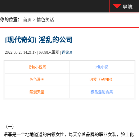
导航
你的位置：
首页
>
情色笑话
[现代奇幻] 淫乱的公司
2022-05-25 14:21:17 |
68698人围观 |
评论:
0
书包小说网
7色小说
色色漫画
囚爱（民国H）
禁漫天堂
极品淫乱合集
（一）
语菲是一个地地道道的白领女性，每天穿着品牌的职业女装，脸上化