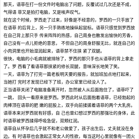
那天，语菲在打一份文件时电脑出了问题，反覆试过几次还是不成，
气得语 菲又是拍打电脑，又是唉声叹气。
就在这个时候，罗西走了过来，好像是不经意的，罗西的一只手放了
在语菲 的后背上，另一只手熟练地操纵起鼠标。语菲只感觉到罗西放
在自己背上那只手 传来阵阵的热感，自己周身也散发出愉快的芳香，
自己没有一点儿拒绝的意思， 不但自己的周身舒服无比，就连自己的
小肉洞里也开始湿润起来，语菲禁不住挟 紧了双腿。
很快，电脑的小毛病就被排除了，罗西的那只手也从语菲的背上拿走
了。罗 西看了看语菲那挟紧的修长双腿，意味深长地笑了笑。
一天，语菲为了打完一篇老板明天要的报告，就加班加点地打起来，
当她打 完时才发现已经下了班，办公室里已经没人了。
正当语菲关闭了电脑准备离开时，忽然被人从后面抱住了，语菲吓了
一跳， 回头一看原来是罗西。罗西此时从后面抱着语菲，已经勃起的
肉棒顶在语菲的肥 嫩的屁股上，双手向前揉搓着语菲的两个大乳房。
语菲本来对罗西就有好感，自 己也曾幻想过罗西的那强壮的身体，此
时语菲被罗西揉得呼吸急促，双颊红润。
语菲自从怀孕后几乎就不和老公做爱了，孩子出生后，丈夫就没在身
边。有 时语菲也会激起正常女人的性欲，每当这时心里就像有一团火