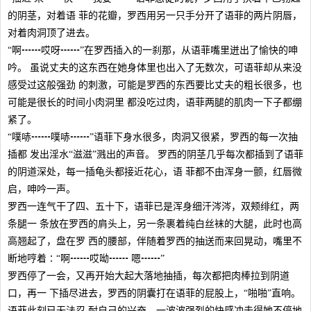
的阴茎，对着语 菲的花瓣，罗西用另一只手分开了语菲的两片阴唇，
对着肉洞顶了进去。
“啊┅┅哎呀┅┅”在罗西插入的一刹那，从语菲嘴里迸出了愉快的呻
吟。 虽说丈夫的这东西在她身体里也出入了无数次，可语菲却从来没
感受过这般强劲 的刺激，可能是罗西的东西要比丈夫的粗长很多，也
可能是很长的时间小肉洞里 都没吃过肉，语菲两腿的肌肉一下子都绷
紧了。
“噗哧┅┅噗哧┅┅”语菲下身水很多，肉洞又很紧，罗西的每一次抽
插都 发出淫水“滋滋”溅出的声音。 罗西的阴茎几乎每次都插到了语菲
的阴道深处，每一插龟头都接近花心，语 菲都不由浑身一颤，红唇微
启，呻吟一声。
罗西一连气干了四、五十下，语菲已是浑身细汗涔涔，双颊绯红，两
条腿一 条放在罗西的肩头上，另一条裹着纯白丝袜的大腿，此时也高
高翘起了，盘在罗 西的腰部，伴随着罗西的抽送而来回晃动，嘴里不
断地哼着∶“啊┅┅哎呦┅┅ 嗯┅┅”
罗西停了一会，又再开始大起大落地抽插，每次都把肉棒拉到阴道
口，再一 下插尽进去，罗西的阴囊打在语菲的屁股上，“啪啪”直响。
语菲此刻已无法忍 耐自己的兴奋，一波波强烈的快感冲击得她不停地