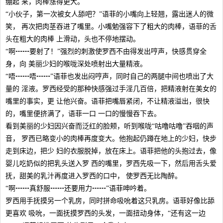
绷起 来，肉棒涨得更大。
“小伙子，第一次被女人舔吧？”语菲的小嘴向上轻翘，露出迷人的微
笑， 再次把肉茎吞进了嘴里。小嘴勉强容下了粗大的肉棒，语菲的舌
头在粗大的肉棒 上滑动，头也不停地摆动。
“啊┅┅要射了！”强烈的刺激使罗西不由得发出哼声，快感贯穿全
身，向 美丽少妇的喉咙深处喷射出大量精液。
“唔┅┅唔┅┅”语菲也发出闷哼声，同时自己的两腿中间也喷出了大
量的 淫液。罗西经受的那种快感强过手淫几百倍，把精液射在美女的
嘴里的事实，更 让他兴奋。语菲把嘴唇紧闭，不让精液溢出，很快
的，嘴里便挤满了，语菲一口 一口的慢慢吞下去。
看到美丽的少妇因兴奋而泛红的脸颊，听到喉咙“咕噜咕噜”吞咽的声
音， 罗西已略变小的肉棒再度变大。他抱起仍蹲在地上的少妇，快步
走到床边，把少 妇的衣服脱掉，放在床上。语菲把他的头抱过去，像
婴儿吃奶似的把乳头送入罗 西的嘴里，罗西先吸一下，然后用舌头爱
抚，甜美的乳汁再度进入罗西的口中， 使罗西无比陶醉。
“啊┅┅真舒服┅┅还要用力┅┅”语菲呻吟着。
罗西用手抚摸另一个乳房，同时拼命吸吮着这只乳房。语菲好像比舔
更喜欢 吸吮，一面抚摸罗西的头发，一面扭动身体，“还有这一边