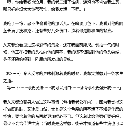
「哼，你给我钱也没用，我的老二泄了性病，连鸡也不肯做我生意，
那只好麻烦太太你帮帮忙、给我发泄一下罗。」
我吃了一惊，忍不住偷看他的那话儿。在暗淡月色下，我看到他的阴
茎长满了疣和疮，还有些好几处伤口，渗着似是脓和血的黏液。
从来都没看见过这样恐怖的景象，还在我面前咫尺。倒抽一气的时
候，他正在把我的头推向他的阴茎，我的嘴不但碰到他的龟头尖端，
鼻子还隐约嗅到一阵腐肉所发出的臭味。
（呕┅┅）令人反胃的异味刺激着我的时候，我却突然想到一条求生
之道。
「等一下┅┅你要发泄┅┅我可以用口┅┅但请你不要强奸我┅┅」
我从来都没替男人做过这种事情（包括我老公在内），因为我觉得这
样做既肮脏，又违反自然，尤其是这个色魔的阴茎泄了不知是什麽的
怪病，要含着他的东西就更加呕心不已。但这总比给他强奸要好吧，
最少不会给传泄性病（当时我是这样想，後来才知道有些性病也可以