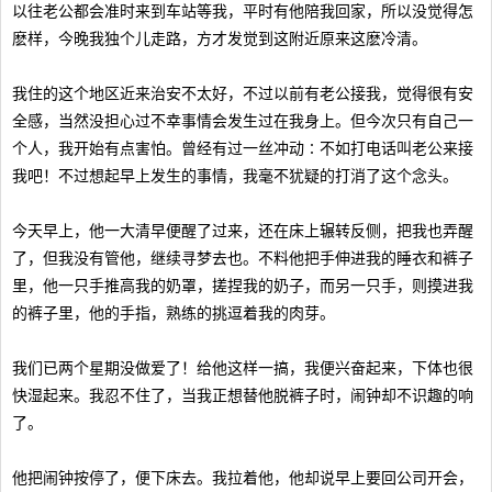
以往老公都会准时来到车站等我，平时有他陪我回家，所以没觉得怎
麽样，今晚我独个儿走路，方才发觉到这附近原来这麽冷清。
我住的这个地区近来治安不太好，不过以前有老公接我，觉得很有安
全感，当然没担心过不幸事情会发生过在我身上。但今次只有自己一
个人，我开始有点害怕。曾经有过一丝冲动∶不如打电话叫老公来接
我吧！不过想起早上发生的事情，我毫不犹疑的打消了这个念头。
今天早上，他一大清早便醒了过来，还在床上辗转反侧，把我也弄醒
了，但我没有管他，继续寻梦去也。不料他把手伸进我的睡衣和裤子
里，他一只手推高我的奶罩，搓捏我的奶子，而另一只手，则摸进我
的裤子里，他的手指，熟练的挑逗着我的肉芽。
我们已两个星期没做爱了！给他这样一搞，我便兴奋起来，下体也很
快湿起来。我忍不住了，当我正想替他脱裤子时，闹钟却不识趣的响
了。
他把闹钟按停了，便下床去。我拉着他，他却说早上要回公司开会，