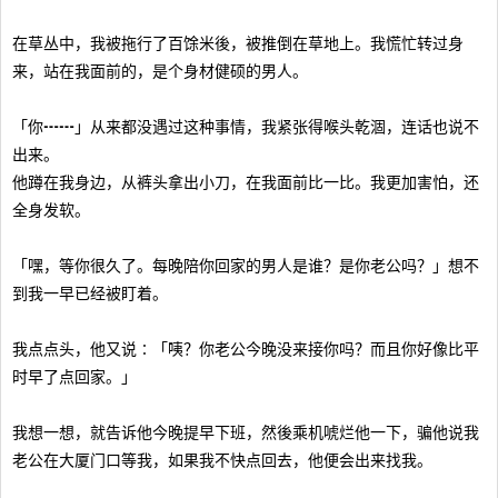
在草丛中，我被拖行了百馀米後，被推倒在草地上。我慌忙转过身
来，站在我面前的，是个身材健硕的男人。
「你┅┅」从来都没遇过这种事情，我紧张得喉头乾涸，连话也说不
出来。
他蹲在我身边，从裤头拿出小刀，在我面前比一比。我更加害怕，还
全身发软。
「嘿，等你很久了。每晚陪你回家的男人是谁？是你老公吗？」想不
到我一早已经被盯着。
我点点头，他又说∶「咦？你老公今晚没来接你吗？而且你好像比平
时早了点回家。」
我想一想，就告诉他今晚提早下班，然後乘机唬烂他一下，骗他说我
老公在大厦门口等我，如果我不快点回去，他便会出来找我。