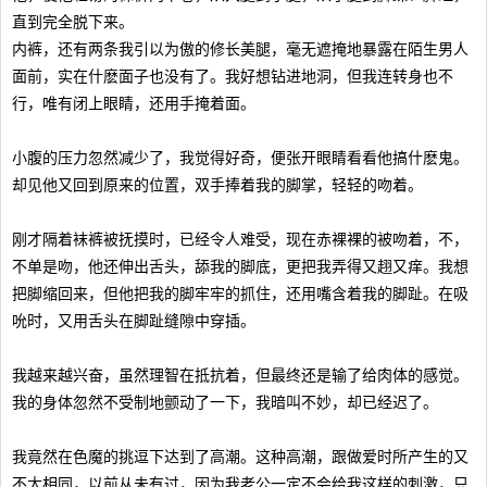
直到完全脱下来。
内裤，还有两条我引以为傲的修长美腿，毫无遮掩地暴露在陌生男人
面前，实在什麽面子也没有了。我好想钻进地洞，但我连转身也不
行，唯有闭上眼睛，还用手掩着面。
小腹的压力忽然减少了，我觉得好奇，便张开眼睛看看他搞什麽鬼。
却见他又回到原来的位置，双手捧着我的脚掌，轻轻的吻着。
刚才隔着袜裤被抚摸时，已经令人难受，现在赤裸裸的被吻着，不，
不单是吻，他还伸出舌头，舔我的脚底，更把我弄得又趐又痒。我想
把脚缩回来，但他把我的脚牢牢的抓住，还用嘴含着我的脚趾。在吸
吮时，又用舌头在脚趾缝隙中穿插。
我越来越兴奋，虽然理智在抵抗着，但最终还是输了给肉体的感觉。
我的身体忽然不受制地颤动了一下，我暗叫不妙，却已经迟了。
我竟然在色魔的挑逗下达到了高潮。这种高潮，跟做爱时所产生的又
不太相同，以前从未有过，因为我老公一定不会给我这样的刺激，只