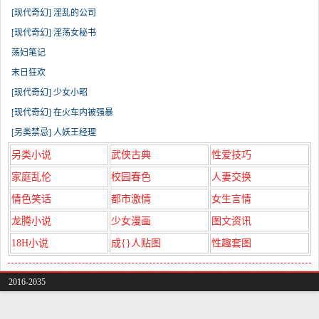
[现代奇幻] 淫乱的公司
[现代奇幻] 淫荡女秘书
荡妇笔记
末日狂欢
[现代奇幻] 少女小昭
[现代奇幻] 在火车内被强暴
[另类禁忌] 人妖王经理
另类小说
武侠古典
性爱技巧
家庭乱伦
校园春色
人妻交换
情色笑话
都市激情
女生言情
龙腾小说
少女漫画
图文资讯
18H小说
成{}人贴图
性趣套图
2016-2035