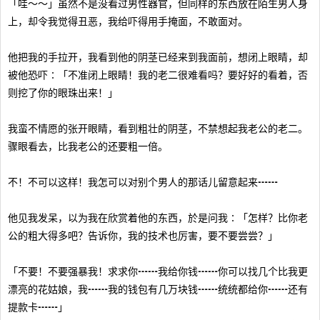
「哇～～」虽然不是没看过男性器官，但同样的东西放在陌生男人身
上，却令我觉得丑恶，我给吓得用手掩面，不敢面对。
他把我的手拉开，我看到他的阴茎已经来到我面前，想闭上眼睛，却
被他恐吓∶「不准闭上眼睛！我的老二很难看吗？要好好的看着，否
则挖了你的眼珠出来！」
我蛮不情愿的张开眼睛，看到粗壮的阴茎，不禁想起我老公的老二。
骤眼看去，比我老公的还要粗一倍。
不！不可以这样！我怎可以对别个男人的那话儿留意起来┅┅
他见我发呆，以为我在欣赏着他的东西，於是问我∶「怎样？比你老
公的粗大得多吧？告诉你，我的技术也厉害，要不要尝尝？」
「不要！不要强暴我！求求你┅┅我给你钱┅┅你可以找几个比我更
漂亮的花姑娘，我┅┅我的钱包有几万块钱┅┅统统都给你┅┅还有
提款卡┅┅」