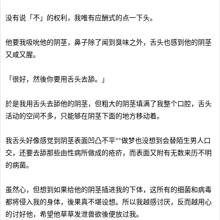
没有说「不」的权利，我唯有应酬式的点一下头。
他要我吸吮他的阴茎，鼻子除了闻到臭味之外，舌头也感到他的阴茎
又咸又腥。
「很好，然後你要用舌头去舔。」
於是我用舌头去舔他的阴茎，但粗大的阴茎填满了我整个口腔，舌头
活动的空间不多，只能够在阴茎下面的地方移动着。
我舌头好像感觉到阴茎表面凹凸不平°°做梦也没想到会替陌生男人口
交，还要去舔那些由性病所做成的疮疥，而表面又附有无数来历不明
的病菌。
虽然心，但想到如果给他的阴茎插进我的下体，这所有的细菌和病毒
都将侵入我的身体，後果真不堪设想。所以我越感讨厌，反而越用心
的讨好他，希望他草草发泄兽欲後便放过我。