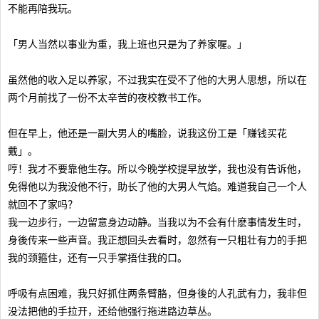
不能再陪我玩。
「男人当然以事业为重，我上班也只是为了养家喔。」
虽然他的收入足以养家，不过我实在受不了他的大男人思想，所以在
两个月前找了一份不太辛苦的夜校教书工作。
但在早上，他还是一副大男人的嘴脸，说我这份工是「赚钱买花
戴」。
哼！我才不要靠他生存。所以今晚学校提早放学，我也没有告诉他，
免得他以为我没他不行，助长了他的大男人气焰。难道我自己一个人
就回不了家吗？
我一边步行，一边留意身边动静。当我以为不会有什麽事情发生时，
身後传来一些声音。我正想回头去看时，忽然有一只粗壮有力的手把
我的颈箍住，还有一只手掌捂住我的口。
呼吸有点困难，我只好抓住两条臂胳，但身後的人孔武有力，我非但
没法把他的手拉开，还给他强行拖进路边草丛。