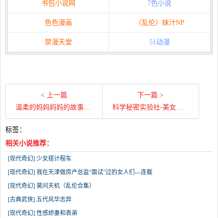
书包小说网
7色小说
色色漫画
（乱伦）妹汁NP
禁漫天堂
51动漫
< 上一篇
下一篇 >
温柔的妈妈妈妈的故事红杏出墙的妈妈全
科学秘密实验社-美女犬养成方法之研究sm
标签：
相关小说推荐：
[现代奇幻] 少女搭计程车
[现代奇幻] 我在天津做房产总监“面试”过的女人们---连载
[现代奇幻] 莫问天机（乱伦合集）
[古典武侠] 五代风华志异
[现代奇幻] 性感娇妻和表弟