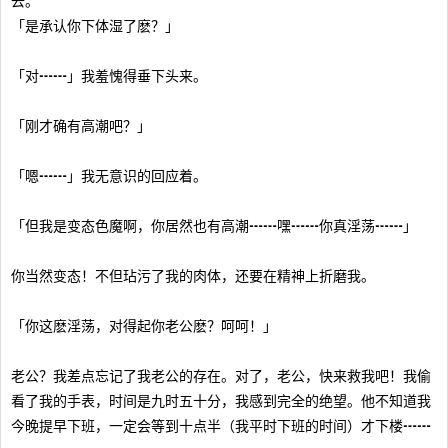
去。
「是承认你下体湿了麽？」
「对┅┅」我羞愧得垂下头来。
「刚才确有高潮吧？」
「嗯┅┅」我无意识的回应着。
「但我是变态色魔啊，你居然也有高潮┅┅嘿┅┅你真淫荡┅┅」
你当然变态！不但玷污了我的肉体，还要在精神上折磨我。
「你这麽淫荡，对得起你老公麽？呵呵！」
老公？我差点忘记了我老公的存在。对了，老公，快来救我吧！我偷
看了我的手表，时间是九时五十分，我感到完全的绝望。他不知道我
今晚提早下班，一定会等到十点半（我平时下班的时间）才下楼┅┅