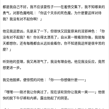
都是我自己不好，我不应该耍性子┅┅在羞愤交集下，我不知哪来的
勇气，对那色魔咆吼∶「你这个天杀的死色魔，为什麽要这样对待
我？我没有对不起你啊！」
他见我这麽凶，先是呆了一下，但很快又回复原来的淫邪神色∶「你
没有对不起我？有！你长得太漂亮了，自从第一眼看到你後，我就每
天都想你，还有每晚都会从远处偷看你，你不知道我这样是很辛苦的
麽？」
听到他的歪理，我又再泄气了，我没有理会他。他见我没反应，竟然
想更进一步。
我见他脱裤，便惊慌的问他∶「你┅┅你想做什麽┅┅」
「嘿嘿┅┅刚才我让你爽过了，现在该轮到你让我爽一爽┅┅」他很
快的脱下牛仔裤和内裤，露出勃起了的阴茎。