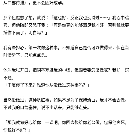
从口部传泄），更不会因奸成孕。
那个色魔想了想，就说∶「这也好，反正我也没试过┅┅」我心中暗
喜，但他随即又恐吓我∶「可是你真的能够满足我才好，否则我就要
插你下面了，明白吗？」
我有些担心，第一次做这种事，不知道自己是否可以做得来，但在当
时情势下，只能点点头。
他叫我张开口，把阴茎塞进我的小嘴，但跟着要怎麽做呢？我却一窍
不通。
「干麽停了下来？难道你从没做过这种事吗？」
当然没做过，这种肮脏事，如果不是为了保持清白，我才不会去做。
不过我的口给塞住，说不出话来，只能够点头。
「那我就做好心给你上一课吧，你回去後给你老公做，包保他爽死，
你说好不好？」