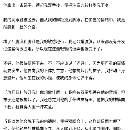
他拿出一条绳子，缚起我双手後，便把注意力转移到我下身。
我的高跟鞋被脱去，他从我的脚趾摸到脚跟，在惊惶的情绪中，我竟
然感到一丝的兴奋。
糟了！脚底和脚趾是我的敏感地带，我老公嫌肮脏，从来都没有开发
过这些情欲胜地，所以现在连最轻微的逗弄也抵受不了。
还好，他很快便停下来。不！不应该说「还好」，因为更严重的事情
就要发生，他要向我的下体打主意，他想揭起我的裙子。我扭动下身
想避开，他却坐在我的小腹，使我的身体动弹不得。
「放开我！放开我！你想做什麽！」我唯有双拳乱捶在他的背部，但
裙子还是被揭起了，我还感觉到他的手伸进袜裤里。他把我的袜裤向
下卷，我觉得大腿一阵凉意。
当我以为他会脱下我的内裤时，便把双脚合上，这样却反而方便了
他，使他轻易的袜裤向下卷，从大腿到小腿，从小腿到脚踝、脚趾，