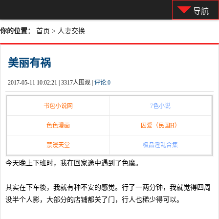
导航
你的位置：
首页
>
人妻交换
美丽有祸
2017-05-11 10:02:21 |
3317人围观 |
评论:
0
书包小说网
7色小说
色色漫画
囚爱（民国H）
禁漫天堂
极品淫乱合集
今天晚上下班时，我在回家途中遇到了色魔。
其实在下车後，我就有种不安的感觉。行了一两分钟，我就觉得四周
没半个人影，大部分的店铺都关了门，行人也稀少得可以。