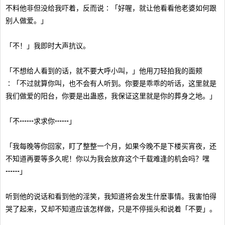
不料他非但没给我吓着，反而说∶「好喔，就让他看看他老婆如何跟
别人做爱。」
「不！」我即时大声抗议。
「不想给人看到的话，就不要大呼小叫，」他用刀轻拍我的面颊
∶「不过就算你叫，也不会有人听到。你要是乖乖的听话，这里就是
我们做爱的阳台，你要是出蛊惑，我保证这里就是你的葬身之地。」
「不┅┅求求你┅┅」
「我每晚等你回家，盯了整整一个月，如果今晚不是下楼买宵夜，还
不知道再要等多久呢！你以为我会放弃这个千载难逢的机会吗？嘿
┅┅」
听到他的说话和看到他的淫笑，我知道将会发生什麽事情。我害怕得
哭了起来，又却不知道应该怎样做，只是不停摇头和说着「不要」。