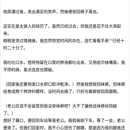
他高潮过後，发出满足的笑声，然後便穿回裤子离去。
这实在是太骇人的经历了，虽然已经过去，但我还是忍不住大哭起
来。
稍稍发泄过情绪後，我忽然惊觉时间的存在，连忙看看手表°°已经十
时二十分了。
我吐吐口水，想将残留在口里的秽液都吐出来，又用纸巾抹嘴唇，我
不停的抹，差点连皮也擦破。
（回家後还要用漱口水把口腔冲乾净。）然後我想穿回袜裤，但袜裤
给卷成两个柿饼的模样，没时间去搞了，只好光着脚穿回高跟鞋。
（老公应该不会留意到我没穿袜裤吧？大不了骗他说袜裤给钩破
了。）
想好了藉口，便回到车站等我老公。我假装刚下车，等了一会，老公
便来了。但我们回家时，我不小心扭伤了脚踝，那是因为我的脚底还