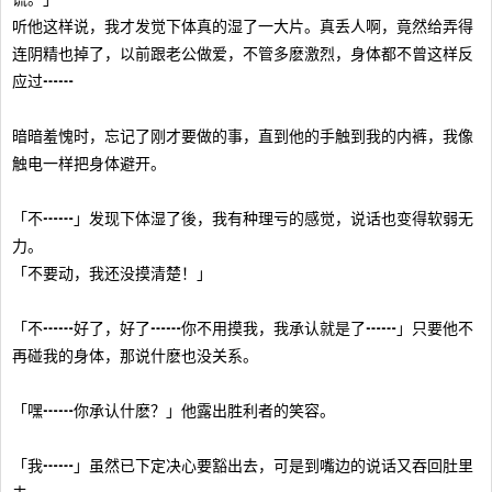
听他这样说，我才发觉下体真的湿了一大片。真丢人啊，竟然给弄得
连阴精也掉了，以前跟老公做爱，不管多麽激烈，身体都不曾这样反
应过┅┅
暗暗羞愧时，忘记了刚才要做的事，直到他的手触到我的内裤，我像
触电一样把身体避开。
「不┅┅」发现下体湿了後，我有种理亏的感觉，说话也变得软弱无
力。
「不要动，我还没摸清楚！」
「不┅┅好了，好了┅┅你不用摸我，我承认就是了┅┅」只要他不
再碰我的身体，那说什麽也没关系。
「嘿┅┅你承认什麽？」他露出胜利者的笑容。
「我┅┅」虽然已下定决心要豁出去，可是到嘴边的说话又吞回肚里