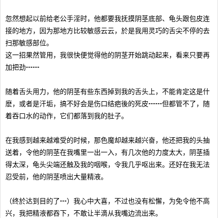
忽然想起以前给老公手淫时，他都要我抚摸阴茎底部、龟头跟包皮连
接的地方，因为那地方比较敏感云云，於是我用灵巧的舌尖不停的去
扫那敏感部位。
这一招果然管用，我很快便觉得他的阴茎开始跳动起来，看来只要再
加把劲┅┅
随着舌头用力，他的阴茎有些东西掉到我的舌头上，不能肯定这是什
麽，或者是汗垢，搞不好会是伤口结疤後的死皮┅┅但都管不了，随
着吞口水的动作，它们都落到我的肚子。
在我感到越来越难受的时候，那色魔却越来越兴奋，他还把我的头抽
送着，令他的阴茎在我嘴里一出一入，有几次他的力度太大，阴茎插
得太深，龟头尖端还触及我的咽喉，令我几乎呕出来。还好在我无法
忍受前，他的阴茎喷出大量精液。
（终於达到目的了┅）我心中大喜，不过也没有松懈，为免令他不高
兴，我把精液都吞下，不敢让半滴从我嘴边流出来。