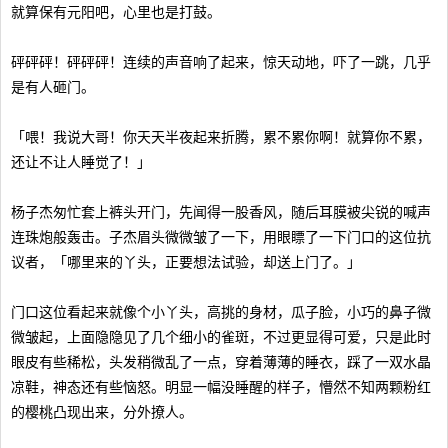
就算保有元阳吧，心里也是打鼓。
砰砰砰！砰砰砰！连续的声音响了起来，惊天动地，吓了一跳，几乎
是有人砸门。
「喂！我说大哥！你天天半夜起来折腾，累不累你啊！就算你不累，
还让不让人睡觉了！」
杨子杰匆忙套上裤头开门，先闻得一股香风，随后耳膜被尖锐的喊声
连珠炮般轰击。子杰眉头微微皱了一下，用眼瞟了一下门口的这位抗
议者，「哪里来的丫头，正要想法试验，却送上门了。」
门口这位看起来就像个小丫头，高挑的身材，瓜子脸，小巧的鼻子微
微皱起，上面隐隐见了几个细小的雀斑，不过更显得可爱，只是此时
眼皮有些稀松，头发稍微乱了一点，穿着薄薄的睡衣，踩了一双水晶
凉鞋，神态还有些恼怒。明显一幅没睡醒的样子，懵然不知两颗粉红
的樱桃凸现出来，分外撩人。