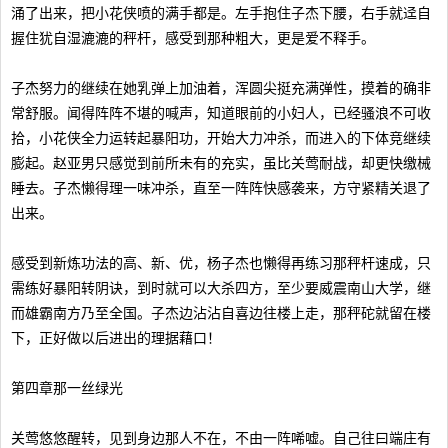
涌了出来，把小花侠喷的满手都是。左手抱住子杰下腰，右手就迳自
握住犹自湿漉漉的秤杆，感受到那种粗大，更是爱不释手。
子杰努力的继续在她乳弹上加油着，浑圆尖挺充满弹性，摸着的确非
常舒服。闻得阵阵不堪的喊声，知道眼前的小妇人，已经骚浪不可收
拾，小花侠全力运转起暴阳功，开始大力冲杀，而进入的下体竞继续
膨起。赵亚男只感觉到前所未有的充实，虽比关莺耐战，却更快缴械
睡去。子杰懒得理一味冲杀，直至一阵阵快感袭来，方守紧精关退了
出来。
感受到新炼功法的高、新、优，杨子杰也懒得再练习那秤杆速成，只
需练好暴阳转阴诀，到时就可以大杀四方，至少要威震南山大学，继
而雄霸南方乃至全国。子杰边沾沾自喜边往楼上走，那秤砣就留在楼
下，正好做以后进出的理据藉口！
第四章那一丝绿光
关莺悠悠醒转，见到身边那人不在，不由一阵唏嘘。自己往曰端庄有