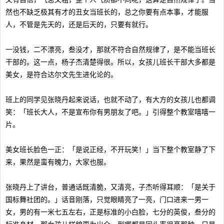
然也不缺乏极其有才的丑女当班长的，总之你要有点本事，才能服
人，不管是先天的，还是后天的，只要有就行。
一没钱，二不漂亮，叁没才，那就不符合自然规律了，是不能当班长
干部的。这一点，杨子杰清楚得很。所以，女孩儿班长干部大多都是
美女，是符合达尔文先生进化论的。
班上的同学见张晓丹起来说话，也就不动了，有大方的女孩儿也都调
笑：「班长大人，不是宣布你有男朋友了吧。」引得整个教室嘻嘻一
片。
美女班长脸色一正：「是说正经，不开玩笑！」当下整个教室静了下
来，果然是蛮有魄力，大家也服。
张晓丹上了讲台，普通话既清脆，又清亮，子杰听得耳顺：「是关于
国标舞社团的。」话音刚落，只觉眼睛亮了一亮，门口进来一男一
女，男的有一米七五左右，正是标准的小白脸，七分的英俊，叁分的