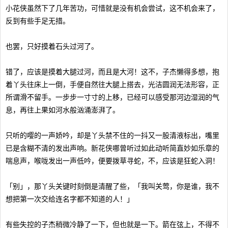
小花侠虽然下了几年苦功，可惜就是没有机会尝试，这不机会来了，
反到有些手足无措。
也罢，只好摸着石头过河了。
错了，应该是摸着大腿过河，而且是大河！这不，子杰懒得多想，抱
着丫头往床上一倒，手便自然往大腿上搭去，光洁圆润无法形容，正
所谓滑不留手。一步步一寸寸的上移，已经可以感受那河边湿润的气
息，再往上果如河水般汹涌澎湃了。
只听的嘤的一声娇吟，却是丫头禁不住的一抖又一股清液标出，嘴里
已是含糊不清的发出声响。新花侠哪曾听过如此动听简直妙如乐章的
喘息声，喉咙发出一声低吟，便要拨草寻蛇，不，应该是狂蛇入洞！
「别」，那丫头关键时刻倒是清醒了些，「我叫关莺，你是谁，我不
想把第一次交给连名字都不知道的人！」
有些失控的子杰稍微冷静了一下，但也就是一下。箭在弦上，不得不