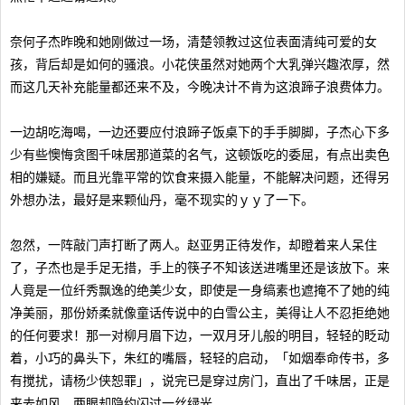
奈何子杰昨晚和她刚做过一场，清楚领教过这位表面清纯可爱的女
孩，背后却是如何的骚浪。小花侠虽然对她两个大乳弹兴趣浓厚，然
而这几天补充能量都还来不及，今晚决计不肯为这浪蹄子浪费体力。
一边胡吃海喝，一边还要应付浪蹄子饭桌下的手手脚脚，子杰心下多
少有些懊悔贪图千味居那道菜的名气，这顿饭吃的委屈，有点出卖色
相的嫌疑。而且光靠平常的饮食来摄入能量，不能解决问题，还得另
外想办法，最好是来颗仙丹，毫不现实的ｙｙ了一下。
忽然，一阵敲门声打断了两人。赵亚男正待发作，却瞪着来人呆住
了，子杰也是手足无措，手上的筷子不知该送进嘴里还是该放下。来
人竟是一位纤秀飘逸的绝美少女，即使是一身缟素也遮掩不了她的纯
净美丽，那份娇柔就像童话传说中的白雪公主，美得让人不忍拒绝她
的任何要求！那一对柳月眉下边，一双月牙儿般的明目，轻轻的眨动
着，小巧的鼻头下，朱红的嘴唇，轻轻的启动，「如烟奉命传书，多
有搅扰，请杨少侠恕罪」，说完已是穿过房门，直出了千味居，正是
来去如风，两眼却隐约闪过一丝绿光。