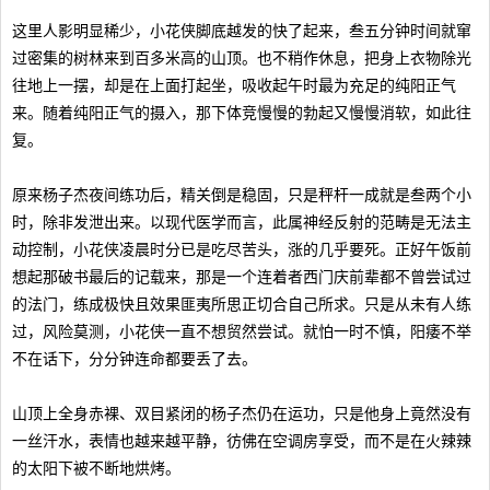
这里人影明显稀少，小花侠脚底越发的快了起来，叁五分钟时间就窜
过密集的树林来到百多米高的山顶。也不稍作休息，把身上衣物除光
往地上一摆，却是在上面打起坐，吸收起午时最为充足的纯阳正气
来。随着纯阳正气的摄入，那下体竞慢慢的勃起又慢慢消软，如此往
复。
原来杨子杰夜间练功后，精关倒是稳固，只是秤杆一成就是叁两个小
时，除非发泄出来。以现代医学而言，此属神经反射的范畴是无法主
动控制，小花侠凌晨时分已是吃尽苦头，涨的几乎要死。正好午饭前
想起那破书最后的记载来，那是一个连着者西门庆前辈都不曾尝试过
的法门，练成极快且效果匪夷所思正切合自己所求。只是从未有人练
过，风险莫测，小花侠一直不想贸然尝试。就怕一时不慎，阳痿不举
不在话下，分分钟连命都要丢了去。
山顶上全身赤裸、双目紧闭的杨子杰仍在运功，只是他身上竟然没有
一丝汗水，表情也越来越平静，彷佛在空调房享受，而不是在火辣辣
的太阳下被不断地烘烤。