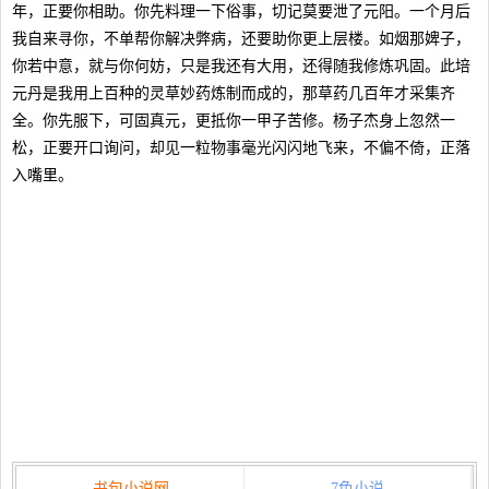
年，正要你相助。你先料理一下俗事，切记莫要泄了元阳。一个月后
我自来寻你，不单帮你解决弊病，还要助你更上层楼。如烟那婢子，
你若中意，就与你何妨，只是我还有大用，还得随我修炼巩固。此培
元丹是我用上百种的灵草妙药炼制而成的，那草药几百年才采集齐
全。你先服下，可固真元，更抵你一甲子苦修。杨子杰身上忽然一
松，正要开口询问，却见一粒物事毫光闪闪地飞来，不偏不倚，正落
入嘴里。
书包小说网
7色小说