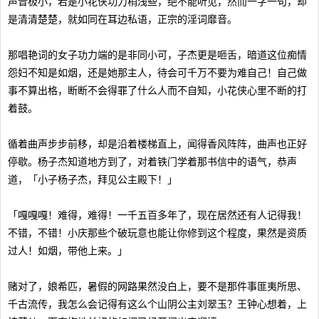
声音极小，若是小花侠功力稍浅些，绝不能听见，然而一字一句，却
是清清楚楚，就如同在耳边私语，正宗的淫词靡音。
那唱艳词的女子功力端的是非同小可，子杰更是咂舌，暗道这位痴情
怨妇不知是如烟，还是她那主人，待会可千万不要为难自己！自己做
事不算出格，断断不会得罪了什么人而不自知，小花侠心里不断的打
着鼓。
循着曲声步步前移，却是沿着楼梯直上，闻得香风阵阵，曲声也正好
停歇。杨子杰知道地方到了，对着铁门学着那书信中的语气，恭声
道，「小子杨子杰，拜见公主殿下！」
「嘎嘎嘎！难得，难得！一千五百多年了，现在居然还有人记得我！
不错，不错！小庆那些个破玩意也能让你修到这个程度，果然是资质
过人！如烟，带他上来。」
赌对了，娘希匹，暑假的网路果然没白上，要不是那件事匪夷所思、
千古流传，我怎么会记得有这么个山阴公主刘翠玉？王钟心想着，上