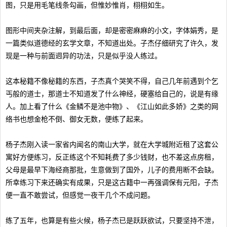
图，只是用毛笔线条勾画，但惟妙惟肖，栩栩如生。
图形中间夹杂注解，到最后面，却是密密麻麻的小文，字体娟秀，是
一篇类似道德经的玄学文章，不知道出处。子杰仔细研究了许久，发
现是一种与前面迥异的功法，只是似乎没人练过。
这本秘籍不像秘籍的东西，子杰真个哭笑不得，自己几年前遇到个乞
丐般的道士，那道士不知道发了什么神经，硬塞给自己的，说是有缘
人。加上看了什么《金鳞不是池中物》、《江山如此多娇》之类的网
络书也想金枪不倒、御女无数，便练了起来。
杨子杰刚入读一家省内闻名的南山大学，就在大学城附近租了这套公
寓好方便练习，反正练这个不知耗费了多少钱财，也不差这点房租，
父母是最早下海经商那批，生意做到了国外，儿子的费用断不会缺。
所幸练习下来还确实有成果，只是这古籍中一再强调保有元阳，子杰
便一直不敢尝试，但感觉一夜干几个不成问题。
练了五年，也算是有些火候，杨子杰已是跃跃欲试，只要坚持不泄，