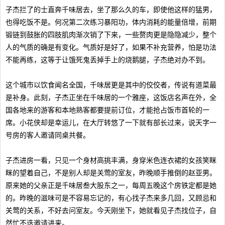
子杰拦了的士直奔千味居去，坐了那么久的车，即使他这样的猛男，
也得吃饭不是。何况第二次练习暴阳功，体内消耗的能量倍增，前期
锻链到鼓胀的四肢肌肉渐次销了下来，一些赘肉更是隐隐减少，整个
人的气质的确是有变化。气质好是好了，如果不补充营养，怕是功法
不能再练，这等于让饿死鬼丢掉手上的烧鹅腿，子杰绝对办不到。
这个城市以饮食闻名全国，千味居更是其中的佼佼者，传说有道菜最
是补身。此刻，子杰正坐在千味居的一个雅座，这饭店名声在外，全
国各地来的游客和本地熟客都要提前订位，才能抢占饭市首轮的一
席。小花侠却是幸运儿，在大厅转悠了一下就有部长过来，说天字一
号房的客人邀请同桌共餐。
子杰进房一看，只见一个身材高挑丰满，身穿米色连衣裙的女孩笑眯
眯的望着自己，不是别人却是关莺的室友，昨晚顺手推倒的赵亚男。
原来她的父亲正是千味居叁大股东之一，每周五晚这个房铁定都是她
的。昨晚的滋味可是不容易忘记的，有心找子杰来多几回，又顾忌和
关莺的关系，不好去问室友。今天刚坐下，她就看见子杰找位子，自
然忙不迭邀请进来。