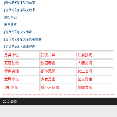
[现代奇幻] 淫乱的公司
[现代奇幻] 淫荡女秘书
荡妇笔记
末日狂欢
[现代奇幻] 少女小昭
[现代奇幻] 在火车内被强暴
[另类禁忌] 人妖王经理
另类小说
武侠古典
性爱技巧
家庭乱伦
校园春色
人妻交换
情色笑话
都市激情
女生言情
龙腾小说
少女漫画
图文资讯
18H小说
成{}人贴图
性趣套图
2016-2035