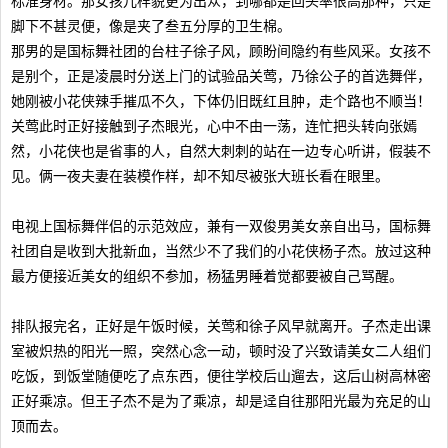
标准身材。那女孩儿样貌更为出众，到哪都是回头率很高那种，只是
脚下不甚灵便，像是夹了叁五分厚的卫生棉。
那男的是国标舞社团的台柱子徐子风，顾盼间隐约有些风采。女孩不
是别个，正是凌晨时分送上门的试验品关莺，乃徐公子的首选舞伴，
她刚被小花侠辣手摧瓜不久，下体仍旧既红且肿，走个路也不顺当！
关莺此时正好接触到子杰眼光，心中不由一荡，连忙把头转向张嫣
然，小花侠也是省事的人，自然大刺刺的站在一边专心听讲，假装不
见。俩一夜夫妻在装模作样，却不知尽被张大班长看在眼里。
电视上国标舞伴侣的示范效应，兼有一双俊男美女亲自出马，国标舞
社团自是收到大批新血，当然少不了我们的小花侠杨子杰。放过这种
最方便接近美女的组织不参加，杨猛男睡着觉都要被自己骂醒。
排队报完名，正好是午饭时候，关莺和徐子风早就离开。子杰走出课
室被炽热的阳光一照，突然心念一动，顿时没了兴致请美女二人组们
吃饭，到饭堂随便吃了点东西，便往学校后山遛去，这后山树高林密
正好乘凉。但王子杰不是为了乘凉，却是迳自往那阳光最为充足的山
顶而去。