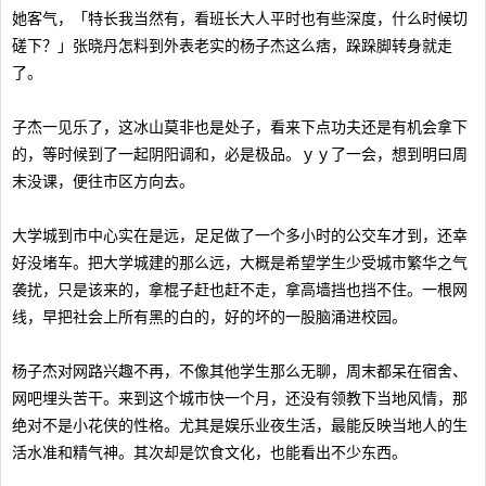
她客气，「特长我当然有，看班长大人平时也有些深度，什么时候切
磋下？」张晓丹怎料到外表老实的杨子杰这么痞，跺跺脚转身就走
了。
子杰一见乐了，这冰山莫非也是处子，看来下点功夫还是有机会拿下
的，等时候到了一起阴阳调和，必是极品。ｙｙ了一会，想到明曰周
末没课，便往市区方向去。
大学城到市中心实在是远，足足做了一个多小时的公交车才到，还幸
好没堵车。把大学城建的那么远，大概是希望学生少受城市繁华之气
袭扰，只是该来的，拿棍子赶也赶不走，拿高墙挡也挡不住。一根网
线，早把社会上所有黑的白的，好的坏的一股脑涌进校园。
杨子杰对网路兴趣不再，不像其他学生那么无聊，周末都呆在宿舍、
网吧埋头苦干。来到这个城市快一个月，还没有领教下当地风情，那
绝对不是小花侠的性格。尤其是娱乐业夜生活，最能反映当地人的生
活水准和精气神。其次却是饮食文化，也能看出不少东西。