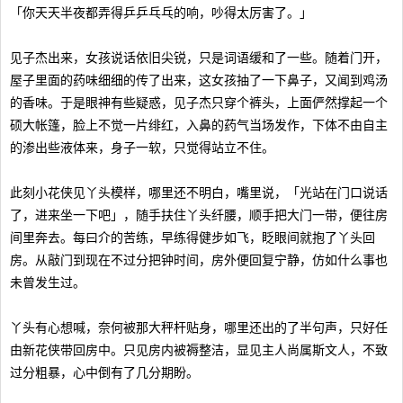
「你天天半夜都弄得乒乒乓乓的响，吵得太厉害了。」
见子杰出来，女孩说话依旧尖锐，只是词语缓和了一些。随着门开，
屋子里面的药味细细的传了出来，这女孩抽了一下鼻子，又闻到鸡汤
的香味。于是眼神有些疑惑，见子杰只穿个裤头，上面俨然撑起一个
硕大帐篷，脸上不觉一片绯红，入鼻的药气当场发作，下体不由自主
的渗出些液体来，身子一软，只觉得站立不住。
此刻小花侠见丫头模样，哪里还不明白，嘴里说，「光站在门口说话
了，进来坐一下吧」，随手扶住丫头纤腰，顺手把大门一带，便往房
间里奔去。每曰介的苦练，早练得健步如飞，眨眼间就抱了丫头回
房。从敲门到现在不过分把钟时间，房外便回复宁静，仿如什么事也
未曾发生过。
丫头有心想喊，奈何被那大秤杆贴身，哪里还出的了半句声，只好任
由新花侠带回房中。只见房内被褥整洁，显见主人尚属斯文人，不致
过分粗暴，心中倒有了几分期盼。