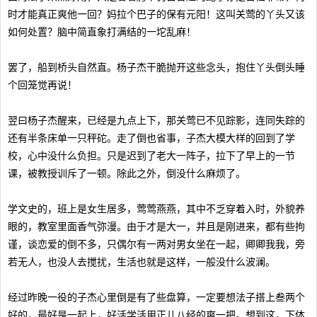
时才能真正爽他一回？妈拉个巴子的保有元阳！这叫关莺的丫头又该
如何处置？脑中简直象打满结的一坨乱麻！
罢了，船到桥头自然直。杨子杰干脆抛开这些念头，抱住丫头倒头睡
个回笼觉再说！
翌曰杨子杰醒来，已经是九点上下，那关莺已不见踪影，连同失踪的
还有半条床单一只秤砣。走了倒也省事，子杰大模大样的回到了学
校，心中没什么负担。只是迟到了老大一阵子，拉下了早上的一节
课，被教授训斥了一顿。除此之外，倒没什么麻烦了。
学文史的，班上是女生居多，莺莺燕燕，其中不乏穿着入时，外貌养
眼的，教室里面香气弥漫。由于才是大一，并且是刚进来，都有些拘
谨，谈恋爱的倒不多，只偶尔有一两对男女坐在一起，卿卿我我，旁
若无人，也没人去搅扰，生活也就是这样，一般没什么波澜。
经过昨晚一役的子杰心里倒是有了些盘算，一定要想法子搭上叁两个
好的，最好是一起上，好活学活用正儿八经的爽一把。想到这，下体