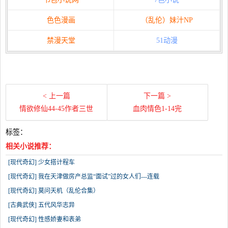
色色漫画
（乱伦）妹汁NP
禁漫天堂
51动漫
< 上一篇
下一篇 >
情欲修仙44-45作者三世
血肉情色1-14完
标签：
相关小说推荐：
[现代奇幻] 少女搭计程车
[现代奇幻] 我在天津做房产总监“面试”过的女人们---连载
[现代奇幻] 莫问天机（乱伦合集）
[古典武侠] 五代风华志异
[现代奇幻] 性感娇妻和表弟