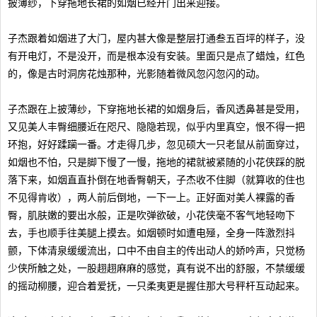
披薄纱，下穿拖地长裙的如烟已经开门出来迎接。
子杰跟着如烟进了大门，屋内甚大像是整层打通叁五百坪的样子，没
有开电灯，不是没开，而是根本没有安装。里面只是点了蜡烛，红色
的，像是古时洞房花烛那种，光影随着微风忽闪忽闪的动。
子杰跟在上披薄纱，下穿拖地长裙的如烟身后，香风透鼻甚是受用，
又见美人丰臀细腰近在咫尺、隐隐若现，似乎内里真空，恨不得一把
环抱，好好蹂躏一番。才走得几步，忽见硕大一只老鼠从前面穿过，
如烟也不怕，只是脚下慢了一慢，拖地的裙就被紧随的小花侠踩的脱
落下来，如烟直直扑倒在地香臀朝天，子杰收不住脚（就算收的住也
不见得肯收），两人前后倒地，一下一上。正好面对美人裸露的香
臀，肌肤嫩的要出水般，正是吹弹欲破，小花侠毫不客气地轻吻下
去，手也顺手往美腿上摸去。如烟顿时如遭电殛，全身一阵激烈抖
颤，下体清泉缓缓流出，口中不由自主的传出动人的娇吟声，只觉杨
少侠所触之处，一股趐趐麻麻的感觉，真有说不出的舒服，不禁缓缓
的摇动柳腰，迎合着爱抚，一只柔夷更是握住那大号秤杆互动起来。