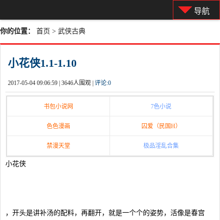
导航
你的位置：
首页
>
武侠古典
小花侠1.1-1.10
2017-05-04 09:06:59 |
3646人围观 |
评论:
0
书包小说网
7色小说
色色漫画
囚爱（民国H）
禁漫天堂
极品淫乱合集
小花侠
，开头是讲补汤的配料，再翻开，就是一个个的姿势，活像是春宫