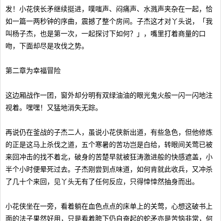
发！小花侠长矛继续挺进，噗嗤声、闷痛声、水溅声夹杂在一起，恰
如一篇一两秒钟的序曲，震撼了整个房间。子杰这才对丫头说，「我
叫杨子杰，也是第一次，一起探讨下如何？」，嘴里打着商量的口
吻，下面却尽是攻伐之势。
第二章为幸福冒险
这边厢战作一团，窗外却分明有双绿油油的眼光鬼火般一闪一闪地注
视着。嘿嘿！又猛地消失无踪。
再说仍在釜战的子杰二人，虽说小花侠新出道，有些急色，但他修炼
的正是这马上杀伐之道，五个寒暑的苦功岂是白给，转眼间关莺已被
来回冲击的找不着北，破身的苦楚早就被狂涛激进般的快感遮盖，小
半个小时便晕死过去。子杰刚尝到点味道，如何肯就此收兵，又冲杀
了几十个来回，见丫头无有了任何反应，只得悻悻然抽身而出。
小花侠坐在一旁，看着躺在血色点点的床单上的关莺，心想这破书上
面的法子果然好用，只是看着胯下仍自奋起的蛇矛亦是苦恼非常，何