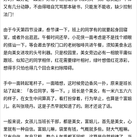
又有几分动静，不由得暗自咒骂那本破书，只能发不能收，缺少控制
法门！
由于今天第四节没课，叁节课一下，班上的同学有的就要起身回寝
室，或者外出逛逛。午餐时间还早，小花侠一面考虑是不是找个顺眼
的搭讪一下，等会邀去学校门口的老树咖啡共进午餐，须知美食永远
是向美女进攻的头号利器。只是校园里，美女旁边必有一相貌平庸似
跟班、似知己的同学相伴，红花需要绿叶相衬，绿叶想借红花添彩，
想得手只怕也得几个回合来扫除障碍。
手中一面转起笔杆子，一面暗想，这时候旁边香风一扑，原来是班长
站了起来：「各位同学，等一下。」班长是个美女，有一米六五六六
的样子，在女生中间算高了，看打扮穿着，行为举止，也算是个富姐
儿。名叫张晓丹。这是子杰早就知道了的。刚才还说了话。
一般来说，女孩儿当班长干部，都是美女，富姐儿，首先是美女，心
里就有一种自信。富姐儿嘛，袋里有钱，气概就多些。财大气粗嘛。
又有自信，气息又粗，整个人气质都不同呢，这算是自然规律了。当