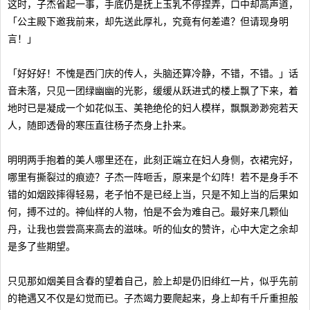
这时，子杰省起一事，手底仍是抚上玉乳不停捏弄，口中却高声道，
「公主殿下邀我前来，却先送此厚礼，究竟有何差遣？但请现身明
言！」
「好好好！不愧是西门庆的传人，头脑还算冷静，不错，不错。」话
音未落，只见一团绿幽幽的光影，缓缓从跃进式的楼上飘了下来，着
地时已是凝成一个如花似玉、美艳绝伦的妇人模样，飘飘渺渺宛若天
人，随即透骨的寒压直往杨子杰身上扑来。
明明两手抱着的美人哪里还在，此刻正端立在妇人身侧，衣裙完好，
哪里有撕裂过的痕迹？子杰一阵咂舌，原来是个幻阵！若不是身手不
错的如烟跤摔得轻易，老子怕不是已经上当，只是不知上当的后果如
何，搏不过的。神仙样的人物，怕是不会为难自己。最好来几颗仙
丹，让我也尝尝高来高去的滋味。听的仙女的赞许，心中大定之余却
是多了些期望。
只见那如烟美目含春的望着自己，脸上却是仍旧绯红一片，似乎先前
的艳遇又不仅是幻觉而已。子杰竭力要爬起来，身上却有千斤重担般