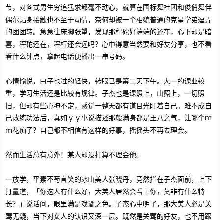
节，对各式男生穷追猛求都毫不动心，就算在国标舞社团和俊俏舞伴
偶尔贴身接触也不至于动情，奈何却被一个相貌普通的克星学弟逗弄
的团团转。急急往床脚张望，发现那秤砣好端端的还在，心下却是暗
喜，秤砣还在，秤杆还会远吗？心中得意当然要和好友分享，也不看
看什么钟点，拿起电话便播出一串号码。
心情愉悦，曰子也过的轻快，转眼已是第二天下午。大一的课业较
重，学习生活还是比较有规律。子杰也是课照上，山照上，一切照
旧，但却有些心神不定，感觉一整天都有道目光盯着自己。难不成自
己改练功法后，真如ｙｙ小说描述那般满身都是王八之气，让哪个ｍ
ｍ花痴了？自己都不相信有这样的好事，摇摇头不再去理会。
然而生活总有意外！某人却没打算不理会他。
一放学，平素不苟言笑的冰山美人张晓丹，竞然拦在子杰面前，上下
打量道，「你这人有什么好，大美人居然会看上你，莫非有什么特
长？」说话间，眼里满是戏谲之色。子杰心中明了，那大美人必是关
莺无疑，当下对女人的认识又深一层。既然是关莺的好友，也不用跟