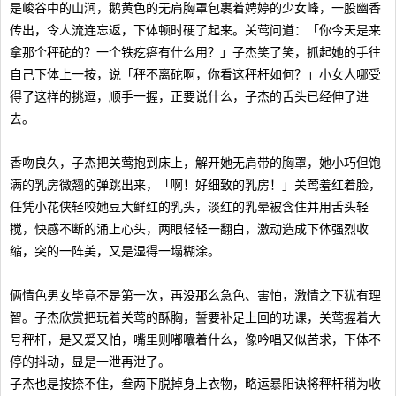
是峻谷中的山涧，鹅黄色的无肩胸罩包裹着娉婷的少女峰，一股幽香
传出，令人流连忘返，下体顿时硬了起来。关莺问道：「你今天是来
拿那个秤砣的？一个铁疙瘩有什么用？」子杰笑了笑，抓起她的手往
自己下体上一按，说「秤不离砣啊，你看这秤杆如何？」小女人哪受
得了这样的挑逗，顺手一握，正要说什么，子杰的舌头已经伸了进
去。
香吻良久，子杰把关莺抱到床上，解开她无肩带的胸罩，她小巧但饱
满的乳房微翘的弹跳出来，「啊！好细致的乳房！」关莺羞红着脸，
任凭小花侠轻咬她豆大鲜红的乳头，淡红的乳晕被含住并用舌头轻
搅，快感不断的涌上心头，两眼轻轻一翻白，激动造成下体强烈收
缩，突的一阵美，又是湿得一塌糊涂。
俩情色男女毕竟不是第一次，再没那么急色、害怕，激情之下犹有理
智。子杰欣赏把玩着关莺的酥胸，誓要补足上回的功课，关莺握着大
号秤杆，是又爱又怕，嘴里则嘟囔着什么，像吟唱又似苦求，下体不
停的抖动，显是一泄再泄了。
子杰也是按捺不住，叁两下脱掉身上衣物，略运暴阳诀将秤杆稍为收