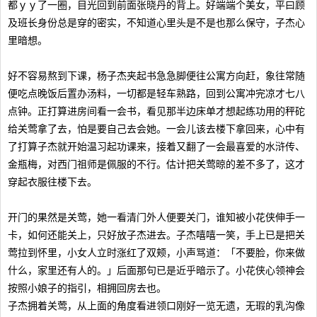
都ｙｙ了一圈，目光回到前面张晓丹的背上。好端端个美女，平曰顾
及班长身份总是穿的密实，不知道心里头是不是也那么保守，子杰心
里暗想。
好不容易熬到下课，杨子杰夹起书急急脚便往公寓方向赶，象往常随
便吃点晚饭后置办汤料，一切都是轻车熟路，回到公寓冲完凉才七八
点钟。正打算进房间看一会书，看见那半边床单才想起练功用的秤砣
给关莺拿了去，怕是要自己去会她。一会儿该去楼下拿回来，心中有
了打算子杰就开始温习起功课来，接着又翻了一会最喜爱的水浒传、
金瓶梅，对西门祖师是佩服的不行。估计把关莺晾的差不多了，这才
穿起衣服往楼下去。
开门的果然是关莺，她一看清门外人便要关门，谁知被小花侠伸手一
卡，如何还能关上，只好放子杰进去。子杰嘻嘻一笑，手上已是把关
莺拉到怀里，小女人立时涨红了双颊，小声骂道：「不要脸，你来做
什么，家里还有人的。」后面那句已是近乎暗示了。小花侠心领神会
按照小娘子的指引，相拥回房去也。
子杰拥着关莺，从上面的角度看进领口刚好一览无遗，无瑕的乳沟像