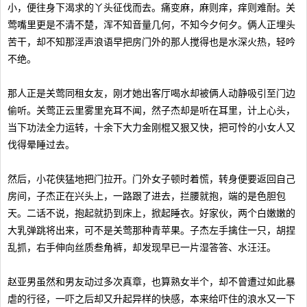
小，便往身下渴求的丫头征伐而去。痛变麻，麻则痒，痒则难耐。关
莺嘴里更是不清不楚，浑不知音量几何，不知今夕何夕。俩人正埋头
苦干，却不知那淫声浪语早把房门外的那人搅得也是水深火热，轻吟
不绝。
那人正是关莺同租女友，刚才她出客厅喝水却被俩人动静吸引至门边
偷听。关莺正云里雾里充耳不闻，然子杰却是听在耳里，计上心头，
当下功法全力运转，十余下大力金刚棍又狠又快，把可怜的小女人又
伐得晕睡过去。
然后，小花侠猛地把门拉开。门外女子顿时着慌，转身便要返回自己
房间，子杰正在兴头上，一路跟了进去，拦腰就抱，端的是色胆包
天。二话不说，抱起就扔到床上，掀起睡衣。好家伙，两个白嫩嫩的
大乳弹跳将出来，可不是关莺那种青苹果。子杰左手擒住一只，胡捏
乱抓，右手伸向丝质叁角裤，却发现早已一片湿答答、水汪汪。
赵亚男虽然和男友动过多次真章，也算熟女半个，却不曾遭过如此暴
虐的行径，一吓之后却又升起异样的快感，本来给吓住的浪水又一下