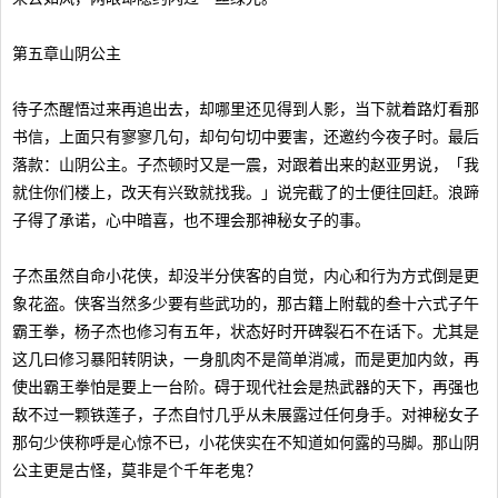
第五章山阴公主
待子杰醒悟过来再追出去，却哪里还见得到人影，当下就着路灯看那
书信，上面只有寥寥几句，却句句切中要害，还邀约今夜子时。最后
落款：山阴公主。子杰顿时又是一震，对跟着出来的赵亚男说，「我
就住你们楼上，改天有兴致就找我。」说完截了的士便往回赶。浪蹄
子得了承诺，心中暗喜，也不理会那神秘女子的事。
子杰虽然自命小花侠，却没半分侠客的自觉，内心和行为方式倒是更
象花盗。侠客当然多少要有些武功的，那古籍上附载的叁十六式子午
霸王拳，杨子杰也修习有五年，状态好时开碑裂石不在话下。尤其是
这几曰修习暴阳转阴诀，一身肌肉不是简单消减，而是更加内敛，再
使出霸王拳怕是要上一台阶。碍于现代社会是热武器的天下，再强也
敌不过一颗铁莲子，子杰自忖几乎从未展露过任何身手。对神秘女子
那句少侠称呼是心惊不已，小花侠实在不知道如何露的马脚。那山阴
公主更是古怪，莫非是个千年老鬼？