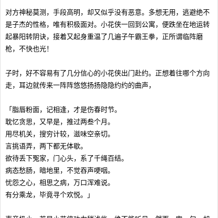
对方神秘莫测，手段高明，却又似乎没有恶意。多想无用，逃避绝不
是子杰的性格，唯有积极面对。小花侠一回到公寓，便跌坐在地运转
起暴阳转阴诀，接着又起身重温了几遍子午霸王拳，正所谓临阵磨
枪，不快也光！
子时，好不容易有了几分信心的小花侠出门赴约。正想着往哪个方向
走，耳边就传来一阵阵悠悠扬扬隐隐约约的曲声，
「脂唇粉面，记相逢，才是伤春时节。
耽忆贪思，又早是，推过两叁个月。
用尽机关，搜穷计较，滋味空亲切。
言挑语弄，两下都无体歇。
欲待丢下冤家，门心头，系了千绳百结。
病态愁肠，暗地里，不觉吞声哽咽。
忧怨之心，相思之病，万口浑难说。
有分乘龙，毕竟寻个欢悦。」